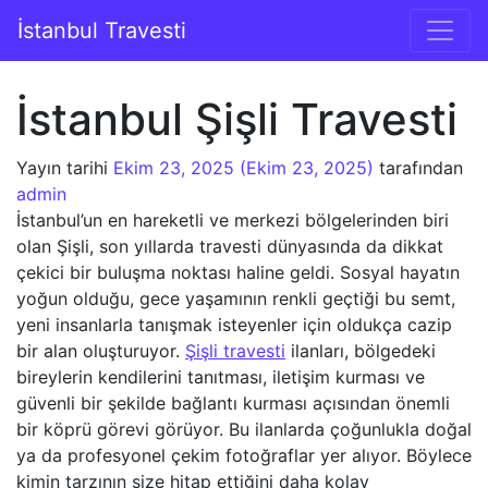
İçeriğe geç
İstanbul Travesti
Ana gezinti
İstanbul Şişli Travesti
Yayın tarihi
Ekim 23, 2025
(Ekim 23, 2025)
tarafından
admin
İstanbul’un en hareketli ve merkezi bölgelerinden biri
olan Şişli, son yıllarda travesti dünyasında da dikkat
çekici bir buluşma noktası haline geldi. Sosyal hayatın
yoğun olduğu, gece yaşamının renkli geçtiği bu semt,
yeni insanlarla tanışmak isteyenler için oldukça cazip
bir alan oluşturuyor.
Şişli travesti
ilanları, bölgedeki
bireylerin kendilerini tanıtması, iletişim kurması ve
güvenli bir şekilde bağlantı kurması açısından önemli
bir köprü görevi görüyor. Bu ilanlarda çoğunlukla doğal
ya da profesyonel çekim fotoğraflar yer alıyor. Böylece
kimin tarzının size hitap ettiğini daha kolay