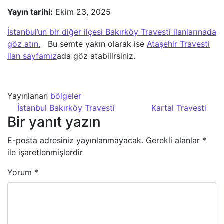
Yayın tarihi:
Ekim 23, 2025
İstanbul’un bir diğer ilçesi Bakırköy Travesti ilanlarınada
göz atın.
Bu semte yakın olarak ise
Ataşehir Travesti
ilan sayfamız
ada göz atabilirsiniz.
Yayınlanan
bölgeler
Yazı dolaşımı
İstanbul Bakırköy Travesti
Kartal Travesti
Bir yanıt yazın
E-posta adresiniz yayınlanmayacak.
Gerekli alanlar
*
ile işaretlenmişlerdir
Yorum
*