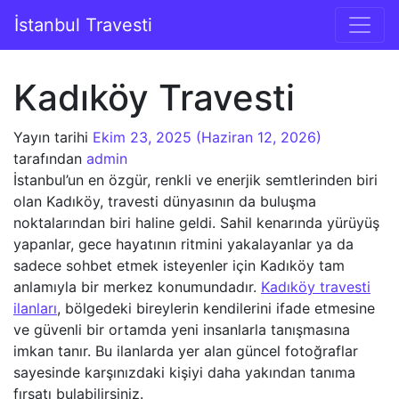
İçeriğe geç
İstanbul Travesti
Ana gezinti
Kadıköy Travesti
Yayın tarihi
Ekim 23, 2025
(Haziran 12, 2026)
tarafından
admin
İstanbul’un en özgür, renkli ve enerjik semtlerinden biri
olan Kadıköy, travesti dünyasının da buluşma
noktalarından biri haline geldi. Sahil kenarında yürüyüş
yapanlar, gece hayatının ritmini yakalayanlar ya da
sadece sohbet etmek isteyenler için Kadıköy tam
anlamıyla bir merkez konumundadır.
Kadıköy travesti
ilanları
, bölgedeki bireylerin kendilerini ifade etmesine
ve güvenli bir ortamda yeni insanlarla tanışmasına
imkan tanır. Bu ilanlarda yer alan güncel fotoğraflar
sayesinde karşınızdaki kişiyi daha yakından tanıma
fırsatı bulabilirsiniz.