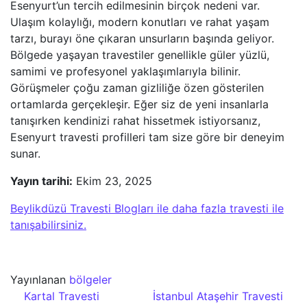
Esenyurt’un tercih edilmesinin birçok nedeni var.
Ulaşım kolaylığı, modern konutları ve rahat yaşam
tarzı, burayı öne çıkaran unsurların başında geliyor.
Bölgede yaşayan travestiler genellikle güler yüzlü,
samimi ve profesyonel yaklaşımlarıyla bilinir.
Görüşmeler çoğu zaman gizliliğe özen gösterilen
ortamlarda gerçekleşir. Eğer siz de yeni insanlarla
tanışırken kendinizi rahat hissetmek istiyorsanız,
Esenyurt travesti profilleri tam size göre bir deneyim
sunar.
Yayın tarihi:
Ekim 23, 2025
Beylikdüzü Travesti Blogları ile daha fazla travesti ile
tanışabilirsiniz.
Yayınlanan
bölgeler
Yazı dolaşımı
Kartal Travesti
İstanbul Ataşehir Travesti