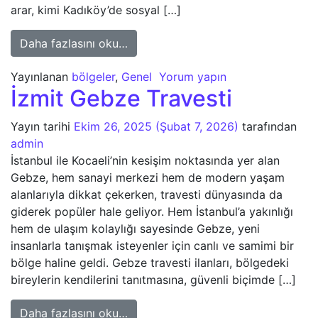
arar, kimi Kadıköy’de sosyal […]
from İstanbul Semtlerinde Travesti A
Daha fazlasını oku…
Yayınlanan
bölgeler
,
Genel
Yorum yapın
İzmit Gebze Travesti
Yayın tarihi
Ekim 26, 2025
(Şubat 7, 2026)
tarafından
admin
İstanbul ile Kocaeli’nin kesişim noktasında yer alan
Gebze, hem sanayi merkezi hem de modern yaşam
alanlarıyla dikkat çekerken, travesti dünyasında da
giderek popüler hale geliyor. Hem İstanbul’a yakınlığı
hem de ulaşım kolaylığı sayesinde Gebze, yeni
insanlarla tanışmak isteyenler için canlı ve samimi bir
bölge haline geldi. Gebze travesti ilanları, bölgedeki
bireylerin kendilerini tanıtmasına, güvenli biçimde […]
from İzmit Gebze Travesti
Daha fazlasını oku…