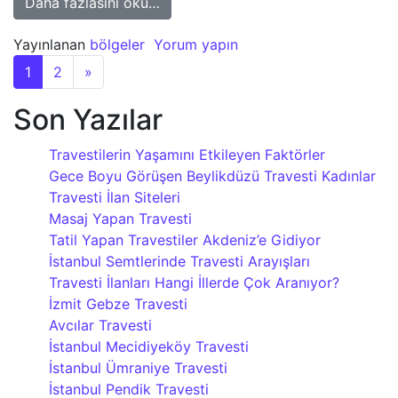
from İstanbul Ataşehir Travesti
Daha fazlasını oku…
Yayınlanan
bölgeler
Yorum yapın
Yazı dolaşımı
1
2
»
Son Yazılar
Travestilerin Yaşamını Etkileyen Faktörler
Gece Boyu Görüşen Beylikdüzü Travesti Kadınlar
Travesti İlan Siteleri
Masaj Yapan Travesti
Tatil Yapan Travestiler Akdeniz’e Gidiyor
İstanbul Semtlerinde Travesti Arayışları
Travesti İlanları Hangi İllerde Çok Aranıyor?
İzmit Gebze Travesti
Avcılar Travesti
İstanbul Mecidiyeköy Travesti
İstanbul Ümraniye Travesti
İstanbul Pendik Travesti