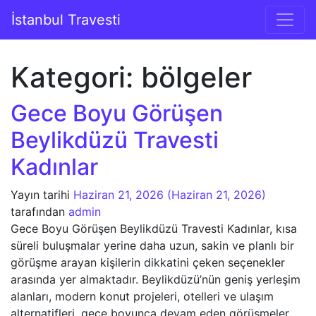
İçeriğe geç
İstanbul Travesti
Ana gezinti
Kategori:
bölgeler
Gece Boyu Görüşen
Beylikdüzü Travesti
Kadınlar
Yayın tarihi
Haziran 21, 2026
(Haziran 21, 2026)
tarafından
admin
Gece Boyu Görüşen Beylikdüzü Travesti Kadınlar, kısa
süreli buluşmalar yerine daha uzun, sakin ve planlı bir
görüşme arayan kişilerin dikkatini çeken seçenekler
arasında yer almaktadır. Beylikdüzü’nün geniş yerleşim
alanları, modern konut projeleri, otelleri ve ulaşım
alternatifleri, gece boyunca devam eden görüşmeler