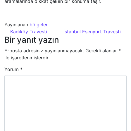
aramalarında dikkat çeken bir konuma taşır.
Yayınlanan
bölgeler
Yazı dolaşımı
Kadıköy Travesti
İstanbul Esenyurt Travesti
Bir yanıt yazın
E-posta adresiniz yayınlanmayacak.
Gerekli alanlar
*
ile işaretlenmişlerdir
Yorum
*