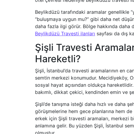
otel çevresi nedeniyle Beylikdüzü travesti ila
Beylikdüzü tarafındaki aramalar genellikle “y
“buluşmaya uygun mu?” gibi daha net düşünce
daha fazla ilgi görür. Bölge hakkında daha d
Beylikdüzü Travesti ilanları
sayfası da dış ka
Şişli Travesti Aramal
Hareketli?
Şişli, İstanbul’da travesti aramalarının en c
semtin merkezi konumudur. Mecidiyeköy, O
sosyal hayat açısından oldukça hareketlidir. 
bakımlı, dikkat çekici, kendinden emin ve şe
Şişli’de tanışma isteği daha hızlı ve daha şe
görüşmelerine hem gece planlarına hem de o
erkek için Şişli travesti aramaları, merkezi 
anlamına gelir. Bu yüzden Şişli, İstanbul sem
olmuştur.