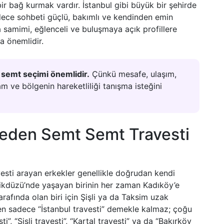
bir bağ kurmak vardır. İstanbul gibi büyük bir şehirde
sadece sohbeti güçlü, bakımlı ve kendinden emin
ha samimi, eğlenceli ve buluşmaya açık profillere
a önemlidir.
n semt seçimi önemlidir.
Çünkü mesafe, ulaşım,
am ve bölgenin hareketliliği tanışma isteğini
 Neden Semt Semt Travesti
vesti arayan erkekler genellikle doğrudan kendi
ikdüzü’nde yaşayan birinin her zaman Kadıköy’e
arafında olan biri için Şişli ya da Taksim uzak
en sadece “İstanbul travesti” demekle kalmaz; çoğu
”, “Şişli travesti”, “Kartal travesti” ya da “Bakırköy