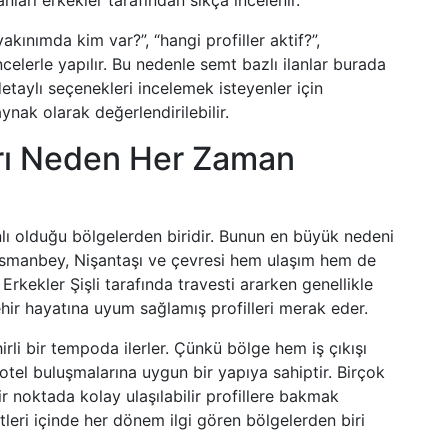
nları erkekler tarafından sıkça incelenir.
akınımda kim var?”, “hangi profiller aktif?”,
lerle yapılır. Bu nedenle semt bazlı ilanlar burada
etaylı seçenekleri incelemek isteyenler için
ynak olarak değerlendirilebilir.
arı Neden Her Zaman
anlı olduğu bölgelerden biridir. Bunun en büyük nedeni
smanbey, Nişantaşı ve çevresi hem ulaşım hem de
Erkekler Şişli tarafında travesti ararken genellikle
hir hayatına uyum sağlamış profilleri merak eder.
hirli bir tempoda ilerler. Çünkü bölge hem iş çıkışı
tel buluşmalarına uygun bir yapıya sahiptir. Birçok
bir noktada kolay ulaşılabilir profillere bakmak
tleri içinde her dönem ilgi gören bölgelerden biri