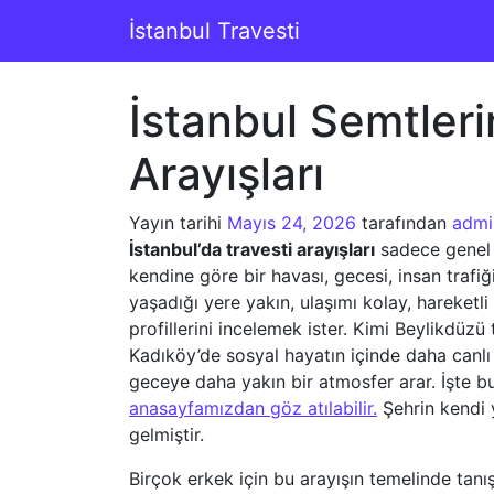
İçeriğe geç
İstanbul Travesti
Ana gezinti
İstanbul Semtleri
Arayışları
Yayın tarihi
Mayıs 24, 2026
tarafından
admi
İstanbul’da travesti arayışları
sadece genel b
kendine göre bir havası, gecesi, insan trafi
yaşadığı yere yakın, ulaşımı kolay, hareket
profillerini incelemek ister. Kimi Beylikdüz
Kadıköy’de sosyal hayatın içinde daha canlı 
geceye daha yakın bir atmosfer arar. İşte 
anasayfamızdan göz atılabilir.
Şehrin kendi y
gelmiştir.
Birçok erkek için bu arayışın temelinde tan