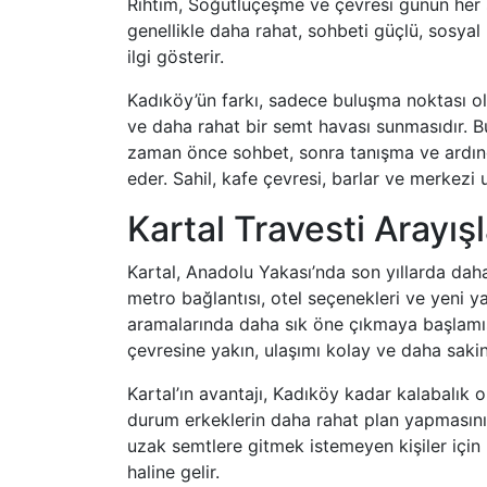
Rıhtım, Söğütlüçeşme ve çevresi günün her s
genellikle daha rahat, sohbeti güçlü, sosyal
ilgi gösterir.
Kadıköy’ün farkı, sadece buluşma noktası o
ve daha rahat bir semt havası sunmasıdır. 
zaman önce sohbet, sonra tanışma ve ardın
eder. Sahil, kafe çevresi, barlar ve merkezi 
Kartal Travesti Arayış
Kartal, Anadolu Yakası’nda son yıllarda daha 
metro bağlantısı, otel seçenekleri ve yeni y
aramalarında daha sık öne çıkmaya başlamıştı
çevresine yakın, ulaşımı kolay ve daha sakin
Kartal’ın avantajı, Kadıköy kadar kalabalık 
durum erkeklerin daha rahat plan yapmasını
uzak semtlere gitmek istemeyen kişiler için K
haline gelir.