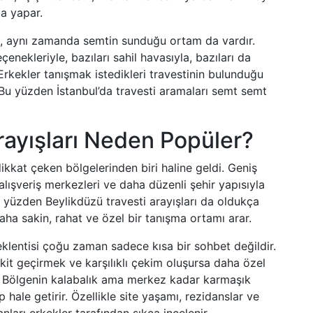
ma yapar.
il, aynı zamanda semtin sunduğu ortam da vardır.
çenekleriyle, bazıları sahil havasıyla, bazıları da
Erkekler tanışmak istedikleri travestinin bulunduğu
Bu yüzden İstanbul’da travesti aramaları semt semt
rayışları Neden Popüler?
dikkat çeken bölgelerinden biri haline geldi. Geniş
 alışveriş merkezleri ve daha düzenli şehir yapısıyla
Bu yüzden Beylikdüzü travesti arayışları da oldukça
aha sakin, rahat ve özel bir tanışma ortamı arar.
eklentisi çoğu zaman sadece kısa bir sohbet değildir.
it geçirmek ve karşılıklı çekim oluşursa daha özel
ar. Bölgenin kalabalık ama merkez kadar karmaşık
hale getirir. Özellikle site yaşamı, rezidanslar ve